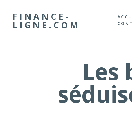
FINANCE-
ACCU
LIGNE.COM
CON
Les 
séduis